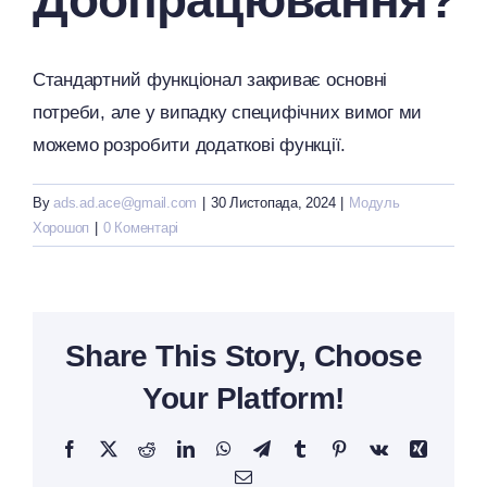
Доопрацювання?
Стандартний функціонал закриває основні
потреби, але у випадку специфічних вимог ми
можемо розробити додаткові функції.
By
ads.ad.ace@gmail.com
|
30 Листопада, 2024
|
Модуль
Хорошоп
|
0 Коментарі
Share This Story, Choose
Your Platform!
Facebook
X
Reddit
LinkedIn
WhatsApp
Telegram
Tumblr
Pinterest
Vk
Xing
E-