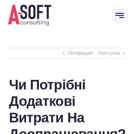
Skip
to
content
Попередня
Наступна
Чи Потрібні
Додаткові
Витрати На