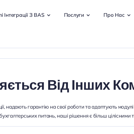
і Інтеграції З BAS
Послуги
Про Нас
яється Від Інших Ко
ії, надають гарантію на свої роботи та адаптують модулі
бухгалтерських питань, наші рішення є більш цілісними 