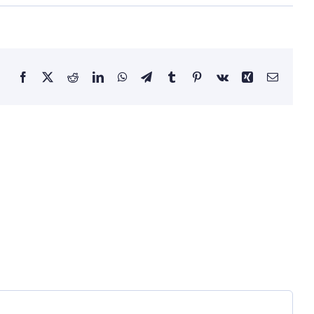
Facebook
X
Reddit
LinkedIn
WhatsApp
Telegram
Tumblr
Pinterest
Vk
Xing
E-
mail: