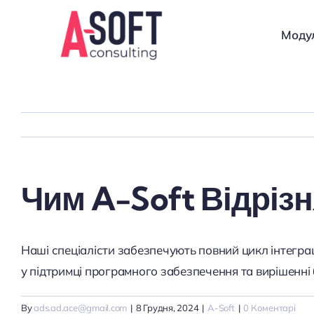
Skip
to
Модул
content
Чим A-Soft Відрізн
Наші спеціалісти забезпечують повний цикл інтеграц
у підтримці програмного забезпечення та вирішенні 
By
ads.ad.ace@gmail.com
|
8 Грудня, 2024
|
A-Soft
|
0 Коментарі